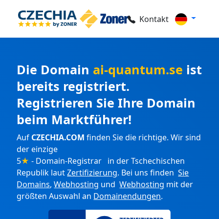
Kontakt
Die Domain
ai-quantum.se
ist
bereits registriert.
Registrieren Sie Ihre Domain
beim Marktführer!
Auf
CZECHIA.COM
finden Sie die richtige. Wir sind
der einzige
5
★
- Domain-Registrar in der Tschechischen
Republik laut
Zertifizierung
. Bei uns finden
Sie
Domains
,
Webhosting
und
Webhosting
mit der
größten Auswahl an
Domainendungen
.